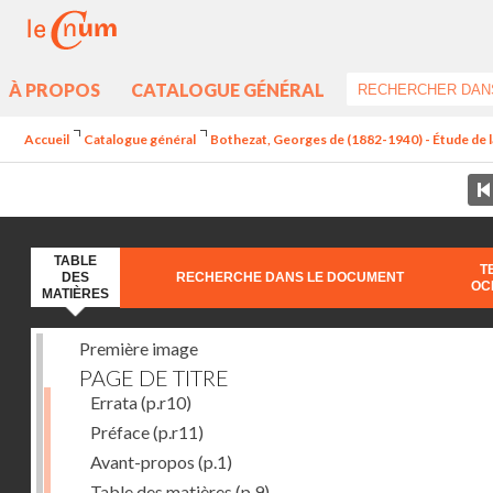
À PROPOS
CATALOGUE GÉNÉRAL
Accueil
Catalogue général
Bothezat, Georges de (1882-1940) - Étude de la
TABLE
T
DES
RECHERCHE DANS LE DOCUMENT
OC
MATIÈRES
Première image
PAGE DE TITRE
Errata
(p.r10)
Préface
(p.r11)
Avant-propos
(p.1)
Table des matières
(p.9)