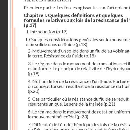
Première partie. Les forces agissantes sur l'aéroplane
Chapitre I. Quelques définitions et quelques
formules relatives aux lois de la résistance de l'
(p.17)
1. Introduction
(p.17)
I. Quelques considérations générales sur le mouveme
d'un solide dans un fluide
(p.18)
2. Mouvement d'un solide dans un fluide au voisinag
la terre. Résistance du fluide
(p.18)
3. Le régime dans le mouvement de translation recti
et uniforme. Le principe de relativité de l'hydrodyn
(p.19)
4. Notion de loi de la résistance d'un fluide. Portée 
du concept torseur résultant de la résistance du flui
(p.20)
5. Cas particulier où la résistance du fluide se réduit
résultante unique. Le sens de la traînée
(p.21)
6. Le régime dans le mouvement de rotation uniform
le mouvement hélicoïdal
(p.23)
7. Difficulté de l'étude théorique des lois de la résis
de l'air. Les phénomènes réversibles et irréversibles.