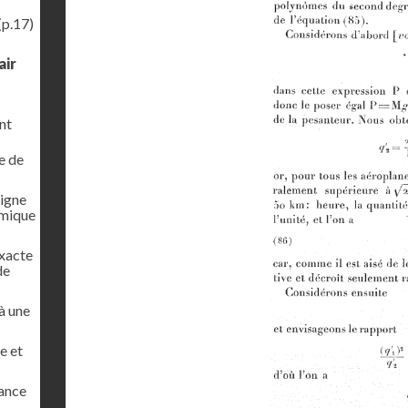
(p.17)
air
nt
e de
ligne
amique
exacte
de
 à une
e et
tance