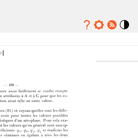
Mode
contraste
élévé