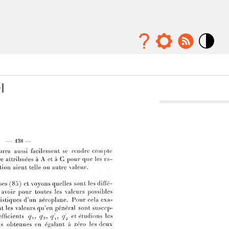
Mode
contraste
élévé