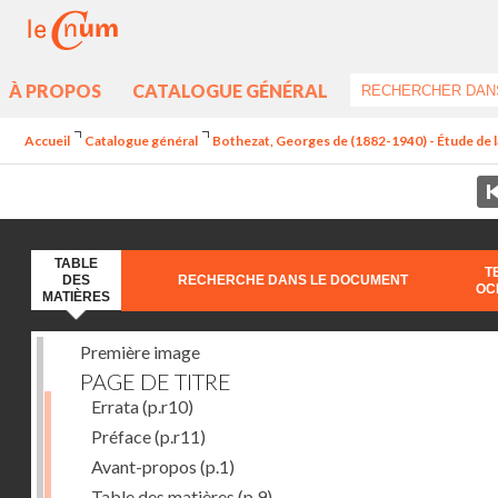
À PROPOS
CATALOGUE GÉNÉRAL
Accueil
Catalogue général
Bothezat, Georges de (1882-1940) - Étude de la
TABLE
T
DES
RECHERCHE DANS LE DOCUMENT
OC
MATIÈRES
Première image
PAGE DE TITRE
Errata
(p.r10)
Préface
(p.r11)
Avant-propos
(p.1)
Table des matières
(p.9)