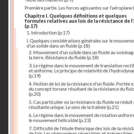
Première partie. Les forces agissantes sur l'aéroplane
Chapitre I. Quelques définitions et quelques
formules relatives aux lois de la résistance de l'
(p.17)
1. Introduction
(p.17)
I. Quelques considérations générales sur le mouveme
d'un solide dans un fluide
(p.18)
2. Mouvement d'un solide dans un fluide au voisinag
la terre. Résistance du fluide
(p.18)
3. Le régime dans le mouvement de translation recti
et uniforme. Le principe de relativité de l'hydrodyn
(p.19)
4. Notion de loi de la résistance d'un fluide. Portée 
du concept torseur résultant de la résistance du flui
(p.20)
5. Cas particulier où la résistance du fluide se réduit
résultante unique. Le sens de la traînée
(p.21)
6. Le régime dans le mouvement de rotation uniform
le mouvement hélicoïdal
(p.23)
7. Difficulté de l'étude théorique des lois de la résis
de l'air. Les phénomènes réversibles et irréversibles.