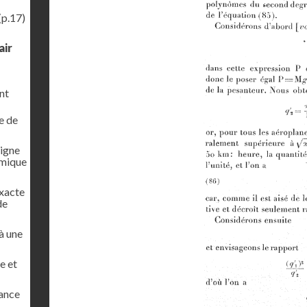
(p.17)
air
nt
e de
ligne
amique
exacte
de
 à une
e et
tance