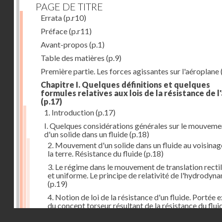
PAGE DE TITRE
Errata
(p.r10)
Préface
(p.r11)
Avant-propos
(p.1)
Table des matières
(p.9)
Première partie. Les forces agissantes sur l'aéroplane
Chapitre I. Quelques définitions et quelques
formules relatives aux lois de la résistance de l'
(p.17)
1. Introduction
(p.17)
I. Quelques considérations générales sur le mouveme
d'un solide dans un fluide
(p.18)
2. Mouvement d'un solide dans un fluide au voisinag
la terre. Résistance du fluide
(p.18)
3. Le régime dans le mouvement de translation recti
et uniforme. Le principe de relativité de l'hydrodyn
(p.19)
4. Notion de loi de la résistance d'un fluide. Portée 
du concept torseur résultant de la résistance du flui
(p.20)
Droits réservés - CNAM