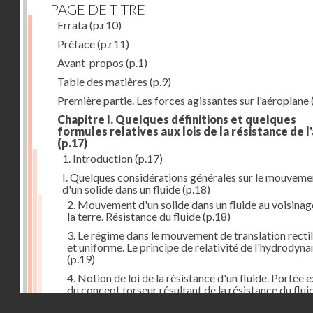
PAGE DE TITRE
Errata
(p.r10)
Préface
(p.r11)
Avant-propos
(p.1)
Table des matières
(p.9)
Première partie. Les forces agissantes sur l'aéroplane
Chapitre I. Quelques définitions et quelques
formules relatives aux lois de la résistance de l'
(p.17)
1. Introduction
(p.17)
I. Quelques considérations générales sur le mouveme
d'un solide dans un fluide
(p.18)
2. Mouvement d'un solide dans un fluide au voisinag
la terre. Résistance du fluide
(p.18)
3. Le régime dans le mouvement de translation recti
et uniforme. Le principe de relativité de l'hydrodyn
(p.19)
4. Notion de loi de la résistance d'un fluide. Portée 
du concept torseur résultant de la résistance du flui
(p.20)
Droits réservés - CNAM