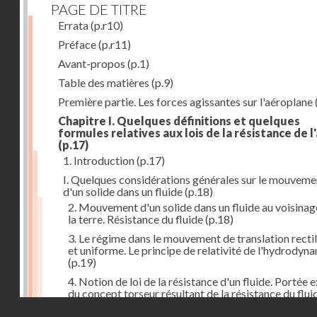
PAGE DE TITRE
Errata
(p.r10)
Préface
(p.r11)
Avant-propos
(p.1)
Table des matières
(p.9)
Première partie. Les forces agissantes sur l'aéroplane
Chapitre I. Quelques définitions et quelques
formules relatives aux lois de la résistance de l'
(p.17)
1. Introduction
(p.17)
I. Quelques considérations générales sur le mouveme
d'un solide dans un fluide
(p.18)
2. Mouvement d'un solide dans un fluide au voisinag
la terre. Résistance du fluide
(p.18)
3. Le régime dans le mouvement de translation recti
et uniforme. Le principe de relativité de l'hydrodyn
(p.19)
4. Notion de loi de la résistance d'un fluide. Portée 
du concept torseur résultant de la résistance du flui
(p.20)
Droits réservés - CNAM