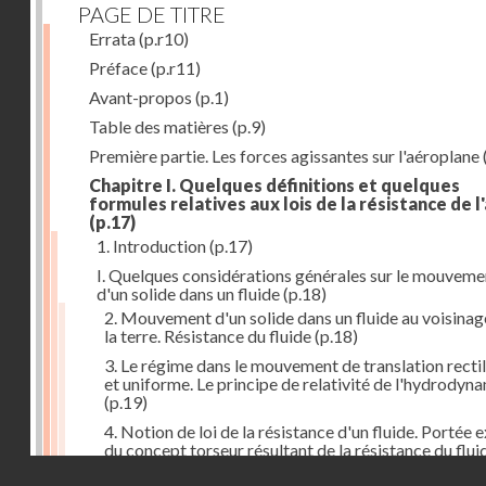
PAGE DE TITRE
Errata
(p.r10)
Préface
(p.r11)
Avant-propos
(p.1)
Table des matières
(p.9)
Première partie. Les forces agissantes sur l'aéroplane
Chapitre I. Quelques définitions et quelques
formules relatives aux lois de la résistance de l'
(p.17)
1. Introduction
(p.17)
I. Quelques considérations générales sur le mouveme
d'un solide dans un fluide
(p.18)
2. Mouvement d'un solide dans un fluide au voisinag
la terre. Résistance du fluide
(p.18)
3. Le régime dans le mouvement de translation recti
et uniforme. Le principe de relativité de l'hydrodyn
(p.19)
4. Notion de loi de la résistance d'un fluide. Portée 
du concept torseur résultant de la résistance du flui
(p.20)
Droits réservés - CNAM