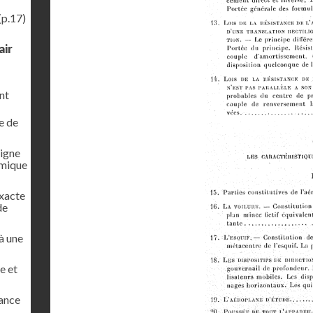
(p.17)
air
nt
e de
ligne
amique
exacte
de
 à une
e et
tance