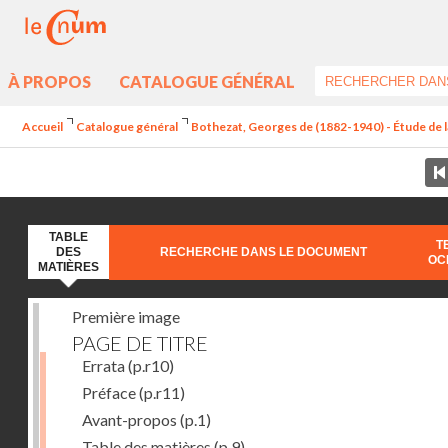
À PROPOS
CATALOGUE GÉNÉRAL
Accueil
Catalogue général
Bothezat, Georges de (1882-1940) - Étude de la
TABLE
T
DES
RECHERCHE DANS LE DOCUMENT
OC
MATIÈRES
Première image
PAGE DE TITRE
Errata
(p.r10)
Préface
(p.r11)
Avant-propos
(p.1)
Table des matières
(p.9)