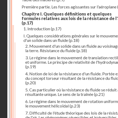
Première partie. Les forces agissantes sur l'aéroplane
Chapitre I. Quelques définitions et quelques
formules relatives aux lois de la résistance de l'
(p.17)
1. Introduction
(p.17)
I. Quelques considérations générales sur le mouveme
d'un solide dans un fluide
(p.18)
2. Mouvement d'un solide dans un fluide au voisinag
la terre. Résistance du fluide
(p.18)
3. Le régime dans le mouvement de translation recti
et uniforme. Le principe de relativité de l'hydrodyn
(p.19)
4. Notion de loi de la résistance d'un fluide. Portée 
du concept torseur résultant de la résistance du flui
(p.20)
5. Cas particulier où la résistance du fluide se réduit
résultante unique. Le sens de la traînée
(p.21)
6. Le régime dans le mouvement de rotation uniform
le mouvement hélicoïdal
(p.23)
7. Difficulté de l'étude théorique des lois de la résis
de l'air. Les phénomènes réversibles et irréversibles.