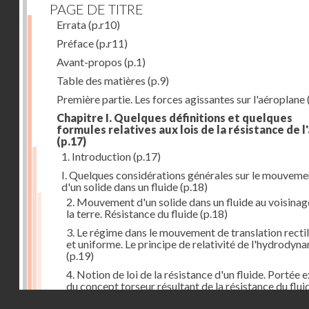
PAGE DE TITRE
Errata
(p.r10)
Préface
(p.r11)
Avant-propos
(p.1)
Table des matières
(p.9)
Première partie. Les forces agissantes sur l'aéroplane
Chapitre I. Quelques définitions et quelques
formules relatives aux lois de la résistance de l'
(p.17)
1. Introduction
(p.17)
I. Quelques considérations générales sur le mouveme
d'un solide dans un fluide
(p.18)
2. Mouvement d'un solide dans un fluide au voisinag
la terre. Résistance du fluide
(p.18)
3. Le régime dans le mouvement de translation recti
et uniforme. Le principe de relativité de l'hydrodyn
(p.19)
4. Notion de loi de la résistance d'un fluide. Portée 
du concept torseur résultant de la résistance du flui
(p.20)
Droits réservés - CNAM