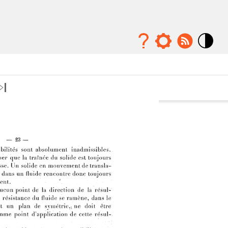
Mode
contraste
élévé