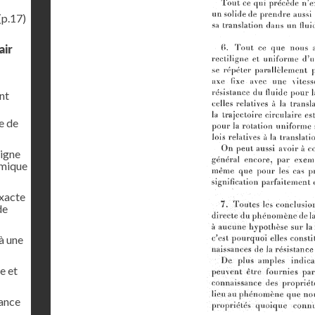
(p.17)
air
nt
e de
ligne
amique
exacte
de
 à une
e et
tance