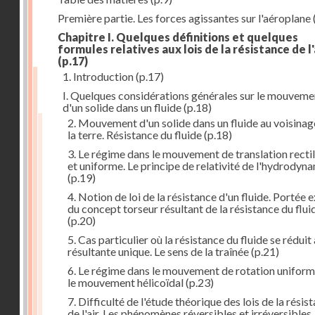
Première partie. Les forces agissantes sur l'aéroplane
Chapitre I. Quelques définitions et quelques
formules relatives aux lois de la résistance de l'
(p.17)
1. Introduction
(p.17)
I. Quelques considérations générales sur le mouveme
d'un solide dans un fluide
(p.18)
2. Mouvement d'un solide dans un fluide au voisinag
la terre. Résistance du fluide
(p.18)
3. Le régime dans le mouvement de translation recti
et uniforme. Le principe de relativité de l'hydrodyn
(p.19)
4. Notion de loi de la résistance d'un fluide. Portée 
du concept torseur résultant de la résistance du flui
(p.20)
5. Cas particulier où la résistance du fluide se réduit
résultante unique. Le sens de la traînée
(p.21)
6. Le régime dans le mouvement de rotation uniform
le mouvement hélicoïdal
(p.23)
7. Difficulté de l'étude théorique des lois de la résis
de l'air. Les phénomènes réversibles et irréversibles.