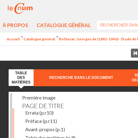
À PROPOS
CATALOGUE GÉNÉRAL
Accueil
Catalogue général
Bothezat, Georges de (1882-1940) - Étude de la
TABLE
T
DES
RECHERCHE DANS LE DOCUMENT
OC
MATIÈRES
Première image
PAGE DE TITRE
Errata
(p.r10)
Préface
(p.r11)
Avant-propos
(p.1)
Table des matières
(p.9)