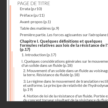
PAGE DE TITRE
Errata
(p.r10)
Préface
(p.r11)
Avant-propos
(p.1)
Table des matières
(p.9)
Première partie. Les forces agissantes sur l'aéroplane
Chapitre I. Quelques définitions et quelques
formules relatives aux lois de la résistance de l'
(p.17)
1. Introduction
(p.17)
I. Quelques considérations générales sur le mouveme
d'un solide dans un fluide
(p.18)
2. Mouvement d'un solide dans un fluide au voisinag
la terre. Résistance du fluide
(p.18)
3. Le régime dans le mouvement de translation recti
et uniforme. Le principe de relativité de l'hydrodyn
(p.19)
4. Notion de loi de la résistance d'un fluide. Portée 
du concept torseur résultant de la résistance du flui
(p.20)
Droits réservés - CNAM