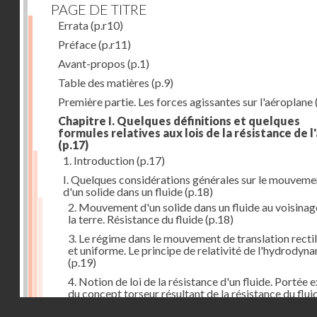
PAGE DE TITRE
Errata
(p.r10)
Préface
(p.r11)
Avant-propos
(p.1)
Table des matières
(p.9)
Première partie. Les forces agissantes sur l'aéroplane
Chapitre I. Quelques définitions et quelques
formules relatives aux lois de la résistance de l'
(p.17)
1. Introduction
(p.17)
I. Quelques considérations générales sur le mouveme
d'un solide dans un fluide
(p.18)
2. Mouvement d'un solide dans un fluide au voisinag
la terre. Résistance du fluide
(p.18)
3. Le régime dans le mouvement de translation recti
et uniforme. Le principe de relativité de l'hydrodyn
(p.19)
4. Notion de loi de la résistance d'un fluide. Portée 
du concept torseur résultant de la résistance du flui
(p.20)
Droits réservés - CNAM