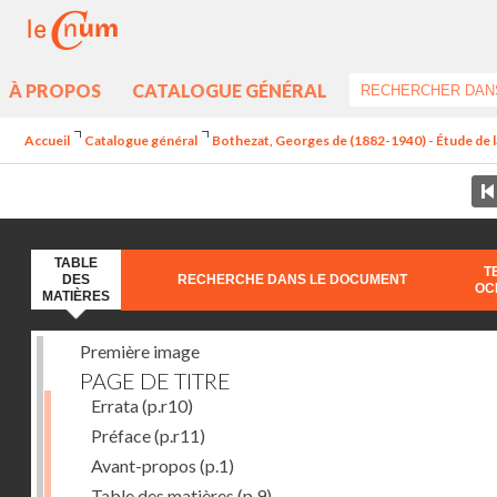
À PROPOS
CATALOGUE GÉNÉRAL
Accueil
Catalogue général
Bothezat, Georges de (1882-1940) - Étude de la
TABLE
T
DES
RECHERCHE DANS LE DOCUMENT
OC
MATIÈRES
Première image
PAGE DE TITRE
Errata
(p.r10)
Préface
(p.r11)
Avant-propos
(p.1)
Table des matières
(p.9)