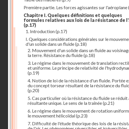
Première partie. Les forces agissantes sur l'aéroplane
Chapitre I. Quelques définitions et quelques
formules relatives aux lois de la résistance de l'
(p.17)
1. Introduction
(p.17)
I. Quelques considérations générales sur le mouveme
d'un solide dans un fluide
(p.18)
2. Mouvement d'un solide dans un fluide au voisinag
la terre. Résistance du fluide
(p.18)
3. Le régime dans le mouvement de translation recti
et uniforme. Le principe de relativité de l'hydrodyn
(p.19)
4. Notion de loi de la résistance d'un fluide. Portée 
du concept torseur résultant de la résistance du flui
(p.20)
5. Cas particulier où la résistance du fluide se réduit
résultante unique. Le sens de la traînée
(p.21)
6. Le régime dans le mouvement de rotation uniform
le mouvement hélicoïdal
(p.23)
7. Difficulté de l'étude théorique des lois de la résis
de l'air. Les phénomènes réversibles et irréversibles.