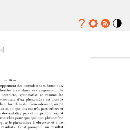
Mode
contraste
élévé