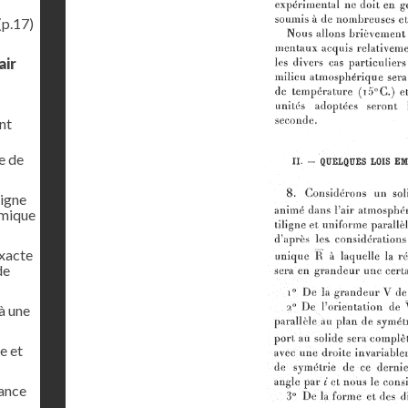
(p.17)
air
nt
e de
ligne
amique
exacte
de
 à une
e et
tance