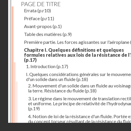
PAGE DE TITRE
Errata
(p.r10)
Préface
(p.r11)
Avant-propos
(p.1)
Table des matières
(p.9)
Première partie. Les forces agissantes sur l'aéroplane
Chapitre I. Quelques définitions et quelques
formules relatives aux lois de la résistance de l'
(p.17)
1. Introduction
(p.17)
I. Quelques considérations générales sur le mouveme
d'un solide dans un fluide
(p.18)
2. Mouvement d'un solide dans un fluide au voisinag
la terre. Résistance du fluide
(p.18)
3. Le régime dans le mouvement de translation recti
et uniforme. Le principe de relativité de l'hydrodyn
(p.19)
4. Notion de loi de la résistance d'un fluide. Portée 
du concept torseur résultant de la résistance du flui
(p.20)
Droits réservés - CNAM