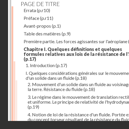
PAGE DE TITRE
Errata
(p.r10)
Préface
(p.r11)
Avant-propos
(p.1)
Table des matières
(p.9)
Première partie. Les forces agissantes sur l'aéroplane
Chapitre I. Quelques définitions et quelques
formules relatives aux lois de la résistance de l'
(p.17)
1. Introduction
(p.17)
I. Quelques considérations générales sur le mouveme
d'un solide dans un fluide
(p.18)
2. Mouvement d'un solide dans un fluide au voisinag
la terre. Résistance du fluide
(p.18)
3. Le régime dans le mouvement de translation recti
et uniforme. Le principe de relativité de l'hydrodyn
(p.19)
4. Notion de loi de la résistance d'un fluide. Portée 
du concept torseur résultant de la résistance du flui
(p.20)
Droits réservés - CNAM