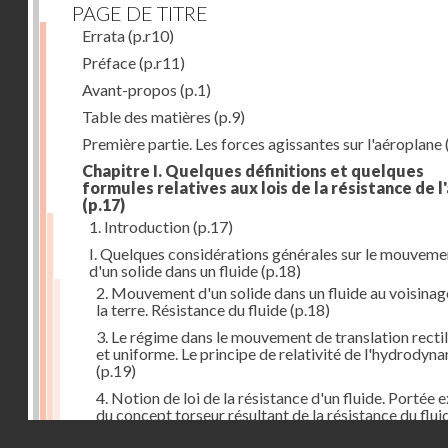
PAGE DE TITRE
Errata
(p.r10)
Préface
(p.r11)
Avant-propos
(p.1)
Table des matières
(p.9)
Première partie. Les forces agissantes sur l'aéroplane
Chapitre I. Quelques définitions et quelques
formules relatives aux lois de la résistance de l'
(p.17)
1. Introduction
(p.17)
I. Quelques considérations générales sur le mouveme
d'un solide dans un fluide
(p.18)
2. Mouvement d'un solide dans un fluide au voisinag
la terre. Résistance du fluide
(p.18)
3. Le régime dans le mouvement de translation recti
et uniforme. Le principe de relativité de l'hydrodyn
(p.19)
4. Notion de loi de la résistance d'un fluide. Portée 
du concept torseur résultant de la résistance du flui
(p.20)
Droits réservés - CNAM