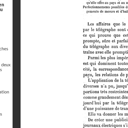
en
du
êches
s deux
is
ation
on