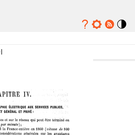
Mode
contraste
élévé