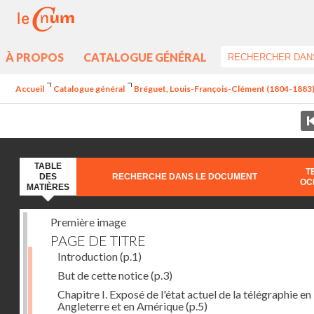
À PROPOS
CATALOGUE GÉNÉRAL
Accueil
Catalogue général
Bréguet, Louis-François-Clément (1804-1883) - 
TABLE
T
DES
RECHERCHE DANS LE DOCUMENT
OC
MATIÈRES
Première image
PAGE DE TITRE
Introduction
(p.1)
But de cette notice
(p.3)
Chapitre I. Exposé de l'état actuel de la télégraphie en
Angleterre et en Amérique
(p.5)