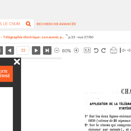
RECHERCHE AVANCÉE
Télégraphie électrique : son avenir, p...
p.33 - vue 37/80
80%
EXTE
ÉRISÉ