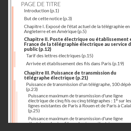
PAGE DE TITRE
Introduction
(p.1)
But de cette notice
(p.3)
Chapitre I. Exposé de l'état actuel de la télégraphie en
Angleterre et en Amérique
(p.5)
Chapitre II. Poste électrique ou établissement 
France de la télégraphie électrique au service 
public
(p.12)
Tarif des lettres électriques
(p.15)
Arrivée et établissement des fils dans Paris
(p.19)
Chapitre III. Puissance de transmission du
télégraphe électrique
(p.21)
Puissance de transmission d'un télégraphe, 100 dép
(p.23)
Puissance maximum de transmission d'une ligne
électrique de cinq fils ou cinq télégraphes : 1° sur le
lignes existantes de Paris à Rouen et de Paris à Cala
(p.25)
Puissance maximum de transmission d'une ligne
électrique de cinq fils sur le réseau électrique,
Droits réservés - CNAM
comprenant toutes les voies de fer livrées à la circul