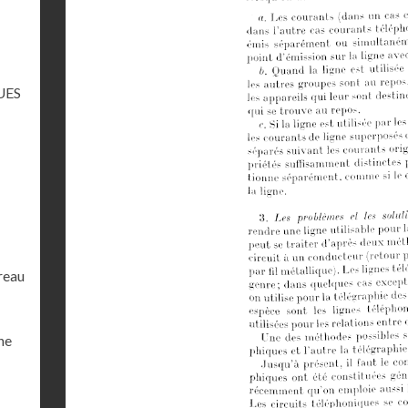
UES
ureau
he