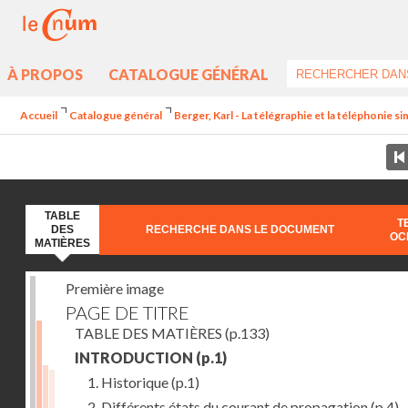
À PROPOS
CATALOGUE GÉNÉRAL
Accueil
Catalogue général
Berger, Karl - La télégraphie et la téléphonie si
TABLE
T
DES
RECHERCHE DANS LE DOCUMENT
OC
MATIÈRES
Première image
PAGE DE TITRE
TABLE DES MATIÈRES
(p.133)
INTRODUCTION
(p.1)
1. Historique
(p.1)
2. Différents états du courant de propagation
(p.4)