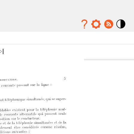
Mode
contraste
élévé