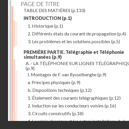
PAGE DE TITRE
TABLE DES MATIÈRES
(p.133)
INTRODUCTION
(p.1)
1. Historique
(p.1)
2. Différents états du courant de propagation
(p.4)
3. Les problèmes et les solutions possibles
(p.5)
PREMIÈRE PARTIE. Télégraphie et Téléphonie
simultanées
(p.9)
A. - LA TÉLÉPHONIE SUR LIGNES TÉLÉGRAPHIQ
(p.9)
I. Montages de F. van Rysselberghe
(p.9)
a. Principes physiques
(p.9)
b. Dispositions techniques
(p.12)
1. Étalement des courants télégraphiques
(p.12)
2. Induction sur les conducteurs voisins
(p.16)
3. Circuits consécutifs
(p.18)
4. Le relais phonique et les autres installations du b
Droits réservés - CNAM
(p.21)