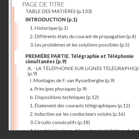
PAGE DE TITRE
TABLE DES MATIÈRES
(p.133)
INTRODUCTION
(p.1)
1. Historique
(p.1)
2. Différents états du courant de propagation
(p.4)
3. Les problèmes et les solutions possibles
(p.5)
PREMIÈRE PARTIE. Télégraphie et Téléphonie
simultanées
(p.9)
A. - LA TÉLÉPHONIE SUR LIGNES TÉLÉGRAPHIQ
(p.9)
I. Montages de F. van Rysselberghe
(p.9)
a. Principes physiques
(p.9)
b. Dispositions techniques
(p.12)
1. Étalement des courants télégraphiques
(p.12)
2. Induction sur les conducteurs voisins
(p.16)
3. Circuits consécutifs
(p.18)
4. Le relais phonique et les autres installations du b
Droits réservés - CNAM
(p.21)