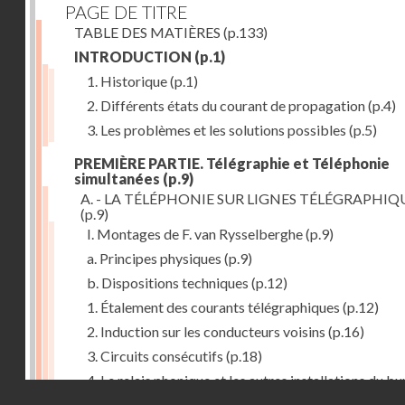
PAGE DE TITRE
TABLE DES MATIÈRES
(p.133)
INTRODUCTION
(p.1)
1. Historique
(p.1)
2. Différents états du courant de propagation
(p.4)
3. Les problèmes et les solutions possibles
(p.5)
PREMIÈRE PARTIE. Télégraphie et Téléphonie
simultanées
(p.9)
A. - LA TÉLÉPHONIE SUR LIGNES TÉLÉGRAPHIQ
(p.9)
I. Montages de F. van Rysselberghe
(p.9)
a. Principes physiques
(p.9)
b. Dispositions techniques
(p.12)
1. Étalement des courants télégraphiques
(p.12)
2. Induction sur les conducteurs voisins
(p.16)
3. Circuits consécutifs
(p.18)
4. Le relais phonique et les autres installations du b
Droits réservés - CNAM
(p.21)