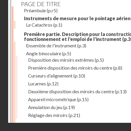
PAGE DE TITRE
Préambule
(p.r5)
Instruments de mesure pour le pointage aérien
Le Catachros
(p.1)
Première partie. Description pour la constructio
fonctionnement et l'emploi de l'instrument
(p.3
Ensemble de l'instrument
(p.3)
Angle binoculaire
(p.5)
Disposition des miroirs extrêmes
(p.5)
Première disposition des miroirs du centre
(p.8)
Curseurs d'alignement
(p.10)
Lucarnes
(p.12)
Deuxième disposition des miroirs du centre
(p.13)
Appareil micrométrique
(p.15)
Annulation du jeu
(p.19)
Réglage des miroirs
(p.21)
Mouvement oscillatoire
(p.23)
Droits réservés - CNAM
Articulations du tube U'
(p.23)