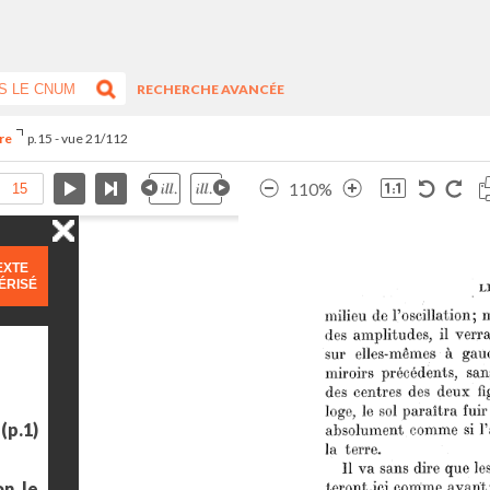
RECHERCHE AVANCÉE
ire
p.15 - vue 21/112
110%
EXTE
ÉRISÉ
(p.1)
n, le