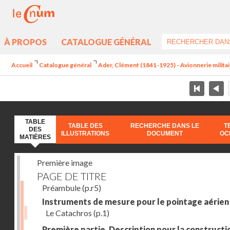
À PROPOS
CATALOGUE GÉNÉRAL
Accueil
Catalogue général
Ader, Clément (1841-1925) - Avionnerie milita
TABLE
TABLE DES
RECHERCHE DANS LE
T
DES
ILLUSTRATIONS
DOCUMENT
OC
MATIÈRES
Première image
PAGE DE TITRE
Préambule
(p.r5)
Instruments de mesure pour le pointage aérien
Le Catachros
(p.1)
Première partie. Description pour la constructio