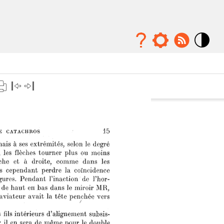
Mode
contraste
élévé