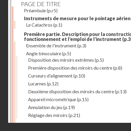
PAGE DE TITRE
Préambule
(p.r5)
Instruments de mesure pour le pointage aérien
Le Catachros
(p.1)
Première partie. Description pour la constructio
fonctionnement et l'emploi de l'instrument
(p.3
Ensemble de l'instrument
(p.3)
Angle binoculaire
(p.5)
Disposition des miroirs extrêmes
(p.5)
Première disposition des miroirs du centre
(p.8)
Curseurs d'alignement
(p.10)
Lucarnes
(p.12)
Deuxième disposition des miroirs du centre
(p.13)
Appareil micrométrique
(p.15)
Annulation du jeu
(p.19)
Réglage des miroirs
(p.21)
Mouvement oscillatoire
(p.23)
Droits réservés - CNAM
Articulations du tube U'
(p.23)