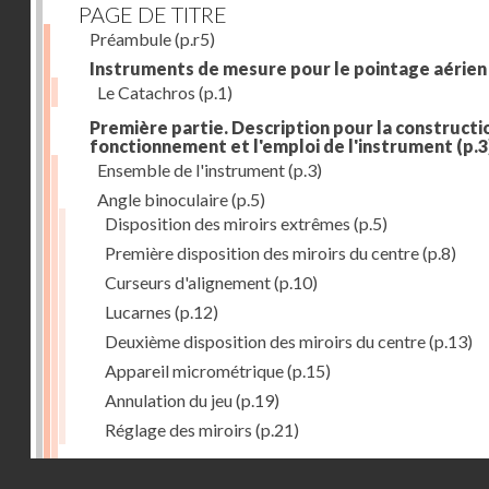
PAGE DE TITRE
Préambule
(p.r5)
Instruments de mesure pour le pointage aérien
Le Catachros
(p.1)
Première partie. Description pour la constructio
fonctionnement et l'emploi de l'instrument
(p.3
Ensemble de l'instrument
(p.3)
Angle binoculaire
(p.5)
Disposition des miroirs extrêmes
(p.5)
Première disposition des miroirs du centre
(p.8)
Curseurs d'alignement
(p.10)
Lucarnes
(p.12)
Deuxième disposition des miroirs du centre
(p.13)
Appareil micrométrique
(p.15)
Annulation du jeu
(p.19)
Réglage des miroirs
(p.21)
Mouvement oscillatoire
(p.23)
Droits réservés - CNAM
Articulations du tube U'
(p.23)