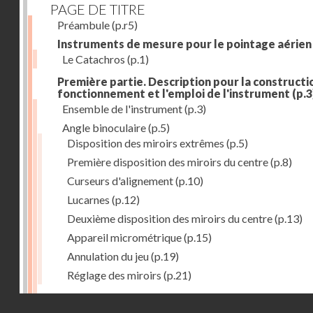
PAGE DE TITRE
Préambule
(p.r5)
Instruments de mesure pour le pointage aérien
Le Catachros
(p.1)
Première partie. Description pour la constructio
fonctionnement et l'emploi de l'instrument
(p.3
Ensemble de l'instrument
(p.3)
Angle binoculaire
(p.5)
Disposition des miroirs extrêmes
(p.5)
Première disposition des miroirs du centre
(p.8)
Curseurs d'alignement
(p.10)
Lucarnes
(p.12)
Deuxième disposition des miroirs du centre
(p.13)
Appareil micrométrique
(p.15)
Annulation du jeu
(p.19)
Réglage des miroirs
(p.21)
Mouvement oscillatoire
(p.23)
Droits réservés - CNAM
Articulations du tube U'
(p.23)