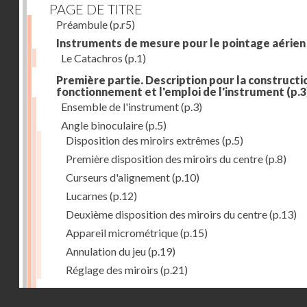
PAGE DE TITRE
Préambule
(p.r5)
Instruments de mesure pour le pointage aérien
Le Catachros
(p.1)
Première partie. Description pour la constructio
fonctionnement et l'emploi de l'instrument
(p.3
Ensemble de l'instrument
(p.3)
Angle binoculaire
(p.5)
Disposition des miroirs extrêmes
(p.5)
Première disposition des miroirs du centre
(p.8)
Curseurs d'alignement
(p.10)
Lucarnes
(p.12)
Deuxième disposition des miroirs du centre
(p.13)
Appareil micrométrique
(p.15)
Annulation du jeu
(p.19)
Réglage des miroirs
(p.21)
Mouvement oscillatoire
(p.23)
Droits réservés - CNAM
Articulations du tube U'
(p.23)