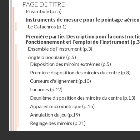
PAGE DE TITRE
Préambule
(p.r5)
Instruments de mesure pour le pointage aérien
Le Catachros
(p.1)
Première partie. Description pour la constructio
fonctionnement et l'emploi de l'instrument
(p.3
Ensemble de l'instrument
(p.3)
Angle binoculaire
(p.5)
Disposition des miroirs extrêmes
(p.5)
Première disposition des miroirs du centre
(p.8)
Curseurs d'alignement
(p.10)
Lucarnes
(p.12)
Deuxième disposition des miroirs du centre
(p.13)
Appareil micrométrique
(p.15)
Annulation du jeu
(p.19)
Réglage des miroirs
(p.21)
Mouvement oscillatoire
(p.23)
Droits réservés - CNAM
Articulations du tube U'
(p.23)