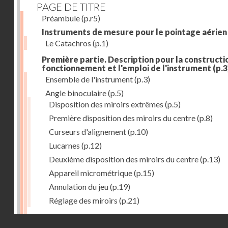
PAGE DE TITRE
Préambule
(p.r5)
Instruments de mesure pour le pointage aérien
Le Catachros
(p.1)
Première partie. Description pour la constructio
fonctionnement et l'emploi de l'instrument
(p.3
Ensemble de l'instrument
(p.3)
Angle binoculaire
(p.5)
Disposition des miroirs extrêmes
(p.5)
Première disposition des miroirs du centre
(p.8)
Curseurs d'alignement
(p.10)
Lucarnes
(p.12)
Deuxième disposition des miroirs du centre
(p.13)
Appareil micrométrique
(p.15)
Annulation du jeu
(p.19)
Réglage des miroirs
(p.21)
Mouvement oscillatoire
(p.23)
Droits réservés - CNAM
Articulations du tube U'
(p.23)