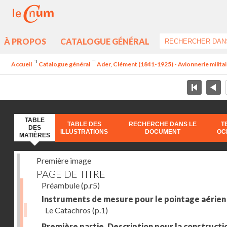
À PROPOS
CATALOGUE GÉNÉRAL
Accueil
Catalogue général
Ader, Clément (1841-1925) - Avionnerie milita
TABLE
TABLE DES
RECHERCHE DANS LE
T
DES
ILLUSTRATIONS
DOCUMENT
OC
MATIÈRES
Première image
PAGE DE TITRE
Préambule
(p.r5)
Instruments de mesure pour le pointage aérien
Le Catachros
(p.1)
Première partie. Description pour la constructio