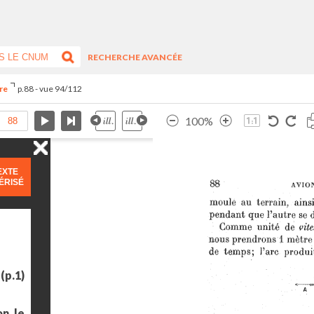
RECHERCHE AVANCÉE
ire
p.88 - vue 94/112
100%
EXTE
ÉRISÉ
(p.1)
n, le