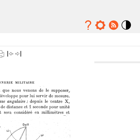
Mode
contraste
élévé