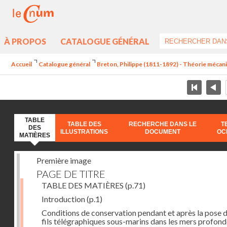
À PROPOS
CATALOGUE GÉNÉRAL
Accueil
Catalogue général
Breton, Philippe (1811-1892) - Théorie mécan
TABLE
TABLE DES
RECHERCHE DANS LE
T
DES
ILLUSTRATIONS
DOCUMENT
OC
MATIÈRES
Première image
PAGE DE TITRE
TABLE DES MATIÈRES
(p.71)
Introduction
(p.1)
Conditions de conservation pendant et après la pose 
fils télégraphiques sous-marins dans les mers profon