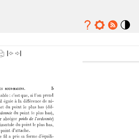
Mode
contraste
élévé