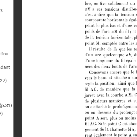
rs
ntinu
endant
.27)
(p.31)
3)