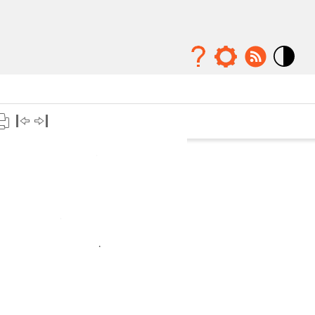
Mode
contraste
élévé