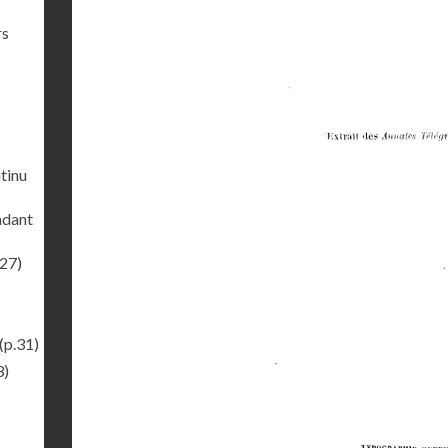
rs
ntinu
endant
.27)
(p.31)
3)