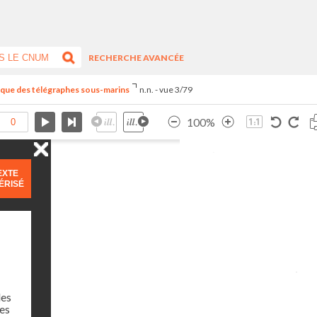
RECHERCHE AVANCÉE
ique des télégraphes sous-marins
n.n. - vue 3/79
100%
EXTE
ÉRISÉ
des
des