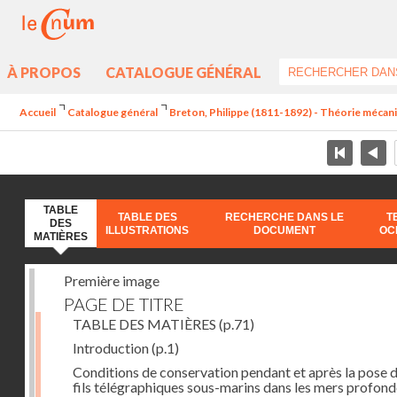
À PROPOS
CATALOGUE GÉNÉRAL
Accueil
Catalogue général
Breton, Philippe (1811-1892) - Théorie mécan
TABLE
TABLE DES
RECHERCHE DANS LE
T
DES
ILLUSTRATIONS
DOCUMENT
OC
MATIÈRES
Première image
PAGE DE TITRE
TABLE DES MATIÈRES
(p.71)
Introduction
(p.1)
Conditions de conservation pendant et après la pose 
fils télégraphiques sous-marins dans les mers profon