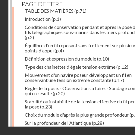
PAGE DE TITRE
TABLE DES MATIÈRES
(p.71)
Introduction
(p.1)
Conditions de conservation pendant et après la pose 
fils télégraphiques sous-marins dans les mers profon
(p.2)
Équilibre d'un fil reposant sans frottement sur plusieu
points d'appui
(p.4)
Définition et expression du module
(p.10)
Type des chaînettes d'égale tension extrême
(p.12)
Mouvement d'un navire poseur développant un fil en
conservant une tension extrême constante
(p.17)
Règle de la pose. - Observations à faire. - Sondage co
qui en résulte
(p.20)
Stabilité ou instabilité de la tension effective du fil p
la pose
(p.23)
Choix du module d'après la plus grande profondeur
(p
Sur la profondeur de l'Atlantique
(p.28)
Droits réservés - CNAM
Influence possible des grandes pressions
(p.29)