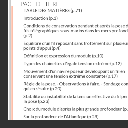
PAGE DE TITRE
TABLE DES MATIÈRES
(p.71)
Introduction
(p.1)
Conditions de conservation pendant et après la pose 
fils télégraphiques sous-marins dans les mers profon
(p.2)
Équilibre d'un fil reposant sans frottement sur plusieu
points d'appui
(p.4)
Définition et expression du module
(p.10)
Type des chaînettes d'égale tension extrême
(p.12)
Mouvement d'un navire poseur développant un fil en
conservant une tension extrême constante
(p.17)
Règle de la pose. - Observations à faire. - Sondage co
qui en résulte
(p.20)
Stabilité ou instabilité de la tension effective du fil p
la pose
(p.23)
Choix du module d'après la plus grande profondeur
(p
Sur la profondeur de l'Atlantique
(p.28)
Droits réservés - CNAM
Influence possible des grandes pressions
(p.29)