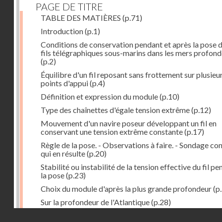
PAGE DE TITRE
TABLE DES MATIÈRES
(p.71)
Introduction
(p.1)
Conditions de conservation pendant et après la pose 
fils télégraphiques sous-marins dans les mers profon
(p.2)
Équilibre d'un fil reposant sans frottement sur plusieu
points d'appui
(p.4)
Définition et expression du module
(p.10)
Type des chaînettes d'égale tension extrême
(p.12)
Mouvement d'un navire poseur développant un fil en
conservant une tension extrême constante
(p.17)
Règle de la pose. - Observations à faire. - Sondage co
qui en résulte
(p.20)
Stabilité ou instabilité de la tension effective du fil p
la pose
(p.23)
Choix du module d'après la plus grande profondeur
(p
Sur la profondeur de l'Atlantique
(p.28)
Droits réservés - CNAM
Influence possible des grandes pressions
(p.29)