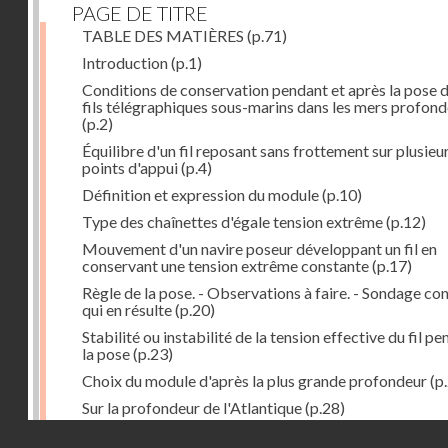
PAGE DE TITRE
TABLE DES MATIÈRES
(p.71)
Introduction
(p.1)
Conditions de conservation pendant et après la pose 
fils télégraphiques sous-marins dans les mers profon
(p.2)
Équilibre d'un fil reposant sans frottement sur plusieu
points d'appui
(p.4)
Définition et expression du module
(p.10)
Type des chaînettes d'égale tension extrême
(p.12)
Mouvement d'un navire poseur développant un fil en
conservant une tension extrême constante
(p.17)
Règle de la pose. - Observations à faire. - Sondage co
qui en résulte
(p.20)
Stabilité ou instabilité de la tension effective du fil p
la pose
(p.23)
Choix du module d'après la plus grande profondeur
(p
Sur la profondeur de l'Atlantique
(p.28)
Droits réservés - CNAM
Influence possible des grandes pressions
(p.29)