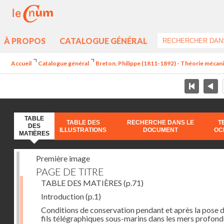
À PROPOS
CATALOGUE GÉNÉRAL
Accueil
Catalogue général
Breton, Philippe (1811-1892) - Théorie mécan
TABLE
TABLE DES
RECHERCHE DANS LE
T
DES
ILLUSTRATIONS
DOCUMENT
OC
MATIÈRES
Première image
PAGE DE TITRE
TABLE DES MATIÈRES
(p.71)
Introduction
(p.1)
Conditions de conservation pendant et après la pose 
fils télégraphiques sous-marins dans les mers profon