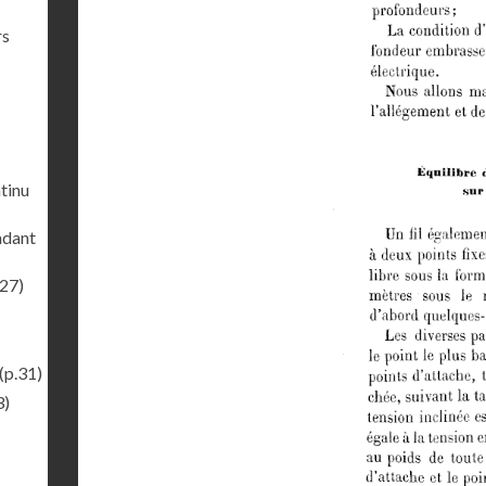
rs
ntinu
endant
.27)
(p.31)
3)