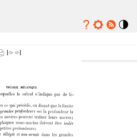
Mode
contraste
élévé