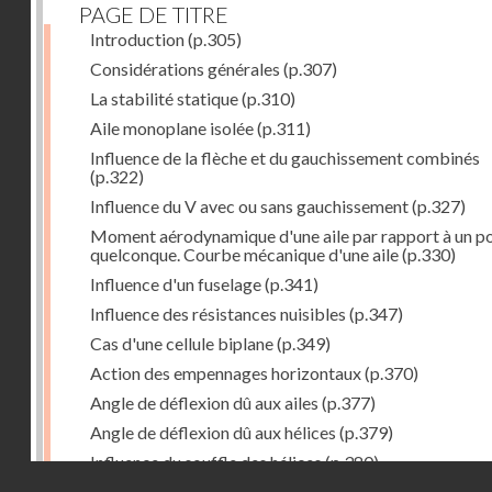
PAGE DE TITRE
Introduction
(p.305)
Considérations générales
(p.307)
La stabilité statique
(p.310)
Aile monoplane isolée
(p.311)
Influence de la flèche et du gauchissement combinés
(p.322)
Influence du V avec ou sans gauchissement
(p.327)
Moment aérodynamique d'une aile par rapport à un po
quelconque. Courbe mécanique d'une aile
(p.330)
Influence d'un fuselage
(p.341)
Influence des résistances nuisibles
(p.347)
Cas d'une cellule biplane
(p.349)
Action des empennages horizontaux
(p.370)
Angle de déflexion dû aux ailes
(p.377)
Angle de déflexion dû aux hélices
(p.379)
Influence du souffle des hélices
(p.380)
Droits réservés - CNAM
Influence du sillage des ailes
(p.380)