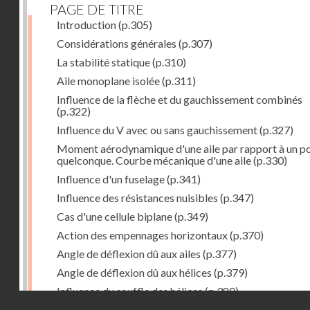
PAGE DE TITRE
Introduction
(p.305)
Considérations générales
(p.307)
La stabilité statique
(p.310)
Aile monoplane isolée
(p.311)
Influence de la flèche et du gauchissement combinés
(p.322)
Influence du V avec ou sans gauchissement
(p.327)
Moment aérodynamique d'une aile par rapport à un po
quelconque. Courbe mécanique d'une aile
(p.330)
Influence d'un fuselage
(p.341)
Influence des résistances nuisibles
(p.347)
Cas d'une cellule biplane
(p.349)
Action des empennages horizontaux
(p.370)
Angle de déflexion dû aux ailes
(p.377)
Angle de déflexion dû aux hélices
(p.379)
Influence du souffle des hélices
(p.380)
Droits réservés - CNAM
Influence du sillage des ailes
(p.380)