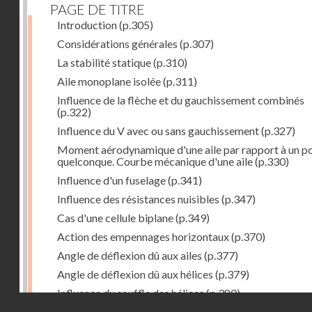
PAGE DE TITRE
Introduction
(p.305)
Considérations générales
(p.307)
La stabilité statique
(p.310)
Aile monoplane isolée
(p.311)
Influence de la flèche et du gauchissement combinés
(p.322)
Influence du V avec ou sans gauchissement
(p.327)
Moment aérodynamique d'une aile par rapport à un po
quelconque. Courbe mécanique d'une aile
(p.330)
Influence d'un fuselage
(p.341)
Influence des résistances nuisibles
(p.347)
Cas d'une cellule biplane
(p.349)
Action des empennages horizontaux
(p.370)
Angle de déflexion dû aux ailes
(p.377)
Angle de déflexion dû aux hélices
(p.379)
Influence du souffle des hélices
(p.380)
Droits réservés - CNAM
Influence du sillage des ailes
(p.380)