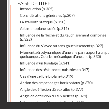
PAGE DE TITRE
Introduction
(p.305)
Considérations générales
(p.307)
La stabilité statique
(p.310)
Aile monoplane isolée
(p.311)
Influence de la flèche et du gauchissement combinés
(p.322)
Influence du V avec ou sans gauchissement
(p.327)
Moment aérodynamique d'une aile par rapport à un po
quelconque. Courbe mécanique d'une aile
(p.330)
Influence d'un fuselage
(p.341)
Influence des résistances nuisibles
(p.347)
Cas d'une cellule biplane
(p.349)
Action des empennages horizontaux
(p.370)
Angle de déflexion dû aux ailes
(p.377)
Angle de déflexion dû aux hélices
(p.379)
Influence du souffle des hélices
(p.380)
Droits réservés - CNAM
Influence du sillage des ailes
(p.380)