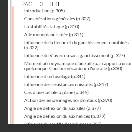
PAGE DE TITRE
Introduction
(p.305)
Considérations générales
(p.307)
La stabilité statique
(p.310)
Aile monoplane isolée
(p.311)
Influence de la flèche et du gauchissement combinés
(p.322)
Influence du V avec ou sans gauchissement
(p.327)
Moment aérodynamique d'une aile par rapport à un po
quelconque. Courbe mécanique d'une aile
(p.330)
Influence d'un fuselage
(p.341)
Influence des résistances nuisibles
(p.347)
Cas d'une cellule biplane
(p.349)
Action des empennages horizontaux
(p.370)
Angle de déflexion dû aux ailes
(p.377)
Angle de déflexion dû aux hélices
(p.379)
Influence du souffle des hélices
(p.380)
Droits réservés - CNAM
Influence du sillage des ailes
(p.380)