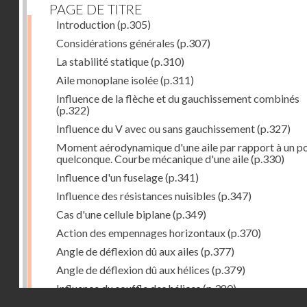
PAGE DE TITRE
Introduction
(p.305)
Considérations générales
(p.307)
La stabilité statique
(p.310)
Aile monoplane isolée
(p.311)
Influence de la flèche et du gauchissement combinés
(p.322)
Influence du V avec ou sans gauchissement
(p.327)
Moment aérodynamique d'une aile par rapport à un po
quelconque. Courbe mécanique d'une aile
(p.330)
Influence d'un fuselage
(p.341)
Influence des résistances nuisibles
(p.347)
Cas d'une cellule biplane
(p.349)
Action des empennages horizontaux
(p.370)
Angle de déflexion dû aux ailes
(p.377)
Angle de déflexion dû aux hélices
(p.379)
Influence du souffle des hélices
(p.380)
Droits réservés - CNAM
Influence du sillage des ailes
(p.380)