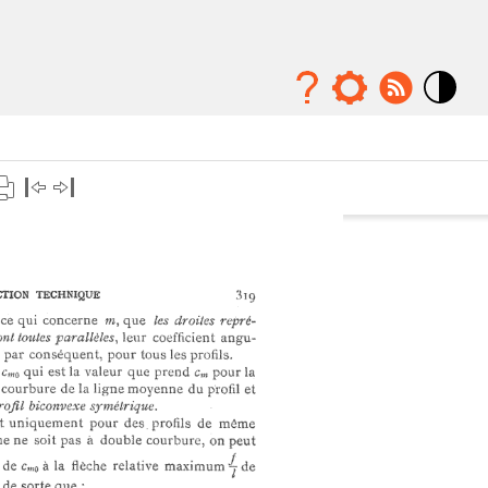
Mode
contraste
élévé