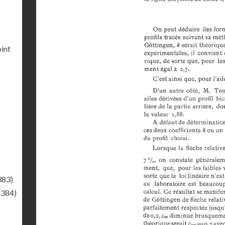
int
383)
.384)