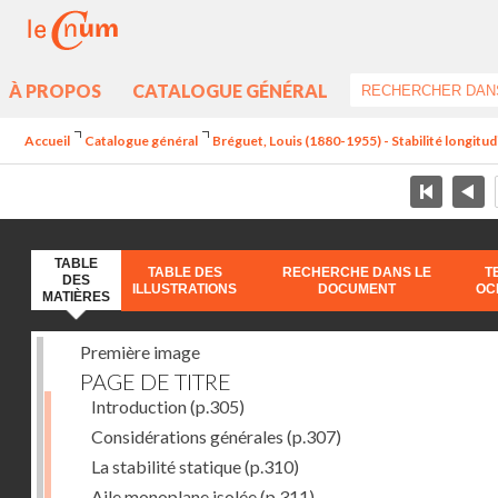
À PROPOS
CATALOGUE GÉNÉRAL
Accueil
Catalogue général
Bréguet, Louis (1880-1955) - Stabilité longitud
TABLE
TABLE DES
RECHERCHE DANS LE
T
DES
ILLUSTRATIONS
DOCUMENT
OC
MATIÈRES
Première image
PAGE DE TITRE
Introduction
(p.305)
Considérations générales
(p.307)
La stabilité statique
(p.310)
Aile monoplane isolée
(p.311)