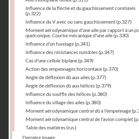
Influence de la flèche et du gauchissement combinés
(p.322)
Influence du V avec ou sans gauchissement
(p.327)
Moment aérodynamique d'une aile par rapport à un po
quelconque. Courbe mécanique d'une aile
(p.330)
Influence d'un fuselage
(p.341)
Influence des résistances nuisibles
(p.347)
Cas d'une cellule biplane
(p.349)
Action des empennages horizontaux
(p.370)
Angle de déflexion dû aux ailes
(p.377)
Angle de déflexion dû aux hélices
(p.379)
Influence du souffle des hélices
(p.380)
Influence du sillage des ailes
(p.380)
Moment aérodynamique central dû à l'empennage
(p.
Moment aérodynamique central de l'avion complet
(p
Table des matières
(n.n.)
Dernière image