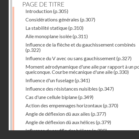
PAGE DE TITRE
Introduction
(p.305)
Considérations générales
(p.307)
La stabilité statique
(p.310)
Aile monoplane isolée
(p.311)
Influence de la flèche et du gauchissement combinés
(p.322)
Influence du V avec ou sans gauchissement
(p.327)
Moment aérodynamique d'une aile par rapport à un po
quelconque. Courbe mécanique d'une aile
(p.330)
Influence d'un fuselage
(p.341)
Influence des résistances nuisibles
(p.347)
Cas d'une cellule biplane
(p.349)
Action des empennages horizontaux
(p.370)
Angle de déflexion dû aux ailes
(p.377)
Angle de déflexion dû aux hélices
(p.379)
Influence du souffle des hélices
(p.380)
Droits réservés - CNAM
Influence du sillage des ailes
(p.380)