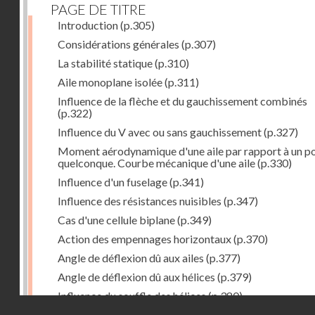
PAGE DE TITRE
Introduction
(p.305)
Considérations générales
(p.307)
La stabilité statique
(p.310)
Aile monoplane isolée
(p.311)
Influence de la flèche et du gauchissement combinés
(p.322)
Influence du V avec ou sans gauchissement
(p.327)
Moment aérodynamique d'une aile par rapport à un po
quelconque. Courbe mécanique d'une aile
(p.330)
Influence d'un fuselage
(p.341)
Influence des résistances nuisibles
(p.347)
Cas d'une cellule biplane
(p.349)
Action des empennages horizontaux
(p.370)
Angle de déflexion dû aux ailes
(p.377)
Angle de déflexion dû aux hélices
(p.379)
Influence du souffle des hélices
(p.380)
Droits réservés - CNAM
Influence du sillage des ailes
(p.380)