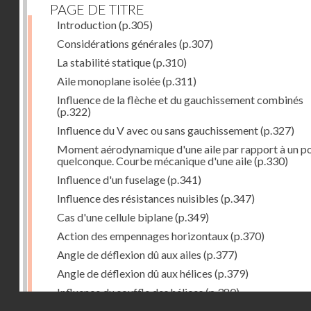
PAGE DE TITRE
Introduction
(p.305)
Considérations générales
(p.307)
La stabilité statique
(p.310)
Aile monoplane isolée
(p.311)
Influence de la flèche et du gauchissement combinés
(p.322)
Influence du V avec ou sans gauchissement
(p.327)
Moment aérodynamique d'une aile par rapport à un po
quelconque. Courbe mécanique d'une aile
(p.330)
Influence d'un fuselage
(p.341)
Influence des résistances nuisibles
(p.347)
Cas d'une cellule biplane
(p.349)
Action des empennages horizontaux
(p.370)
Angle de déflexion dû aux ailes
(p.377)
Angle de déflexion dû aux hélices
(p.379)
Influence du souffle des hélices
(p.380)
Droits réservés - CNAM
Influence du sillage des ailes
(p.380)