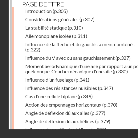
PAGE DE TITRE
Introduction
(p.305)
Considérations générales
(p.307)
La stabilité statique
(p.310)
Aile monoplane isolée
(p.311)
Influence de la flèche et du gauchissement combinés
(p.322)
Influence du V avec ou sans gauchissement
(p.327)
Moment aérodynamique d'une aile par rapport à un po
quelconque. Courbe mécanique d'une aile
(p.330)
Influence d'un fuselage
(p.341)
Influence des résistances nuisibles
(p.347)
Cas d'une cellule biplane
(p.349)
Action des empennages horizontaux
(p.370)
Angle de déflexion dû aux ailes
(p.377)
Angle de déflexion dû aux hélices
(p.379)
Influence du souffle des hélices
(p.380)
Droits réservés - CNAM
Influence du sillage des ailes
(p.380)