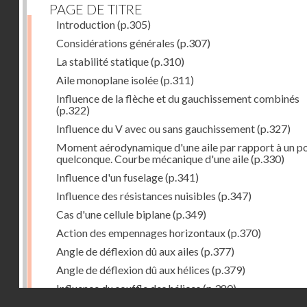
PAGE DE TITRE
Introduction
(p.305)
Considérations générales
(p.307)
La stabilité statique
(p.310)
Aile monoplane isolée
(p.311)
Influence de la flèche et du gauchissement combinés
(p.322)
Influence du V avec ou sans gauchissement
(p.327)
Moment aérodynamique d'une aile par rapport à un po
quelconque. Courbe mécanique d'une aile
(p.330)
Influence d'un fuselage
(p.341)
Influence des résistances nuisibles
(p.347)
Cas d'une cellule biplane
(p.349)
Action des empennages horizontaux
(p.370)
Angle de déflexion dû aux ailes
(p.377)
Angle de déflexion dû aux hélices
(p.379)
Influence du souffle des hélices
(p.380)
Droits réservés - CNAM
Influence du sillage des ailes
(p.380)