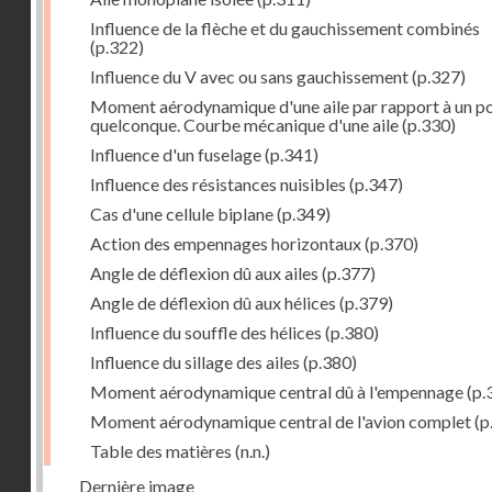
Influence de la flèche et du gauchissement combinés
(p.322)
Influence du V avec ou sans gauchissement
(p.327)
Moment aérodynamique d'une aile par rapport à un po
quelconque. Courbe mécanique d'une aile
(p.330)
Influence d'un fuselage
(p.341)
Influence des résistances nuisibles
(p.347)
Cas d'une cellule biplane
(p.349)
Action des empennages horizontaux
(p.370)
Angle de déflexion dû aux ailes
(p.377)
Angle de déflexion dû aux hélices
(p.379)
Influence du souffle des hélices
(p.380)
Influence du sillage des ailes
(p.380)
Moment aérodynamique central dû à l'empennage
(p.
Moment aérodynamique central de l'avion complet
(p
Table des matières
(n.n.)
Dernière image