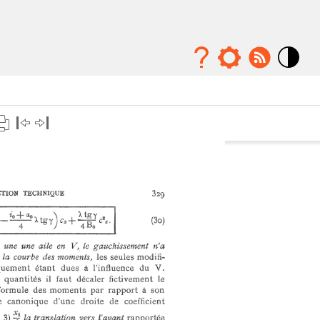
Mode
contraste
élévé