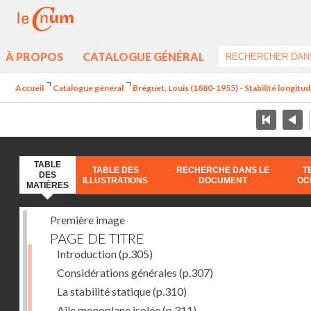
À PROPOS
CATALOGUE GÉNÉRAL
Accueil
Catalogue général
Bréguet, Louis (1880-1955) - Stabilité longitud
TABLE
TABLE DES
RECHERCHE DANS LE
T
DES
ILLUSTRATIONS
DOCUMENT
OC
MATIÈRES
Première image
PAGE DE TITRE
Introduction
(p.305)
Considérations générales
(p.307)
La stabilité statique
(p.310)
Aile monoplane isolée
(p.311)