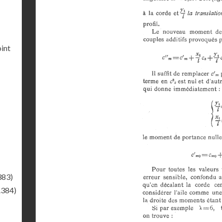
int
383)
.384)